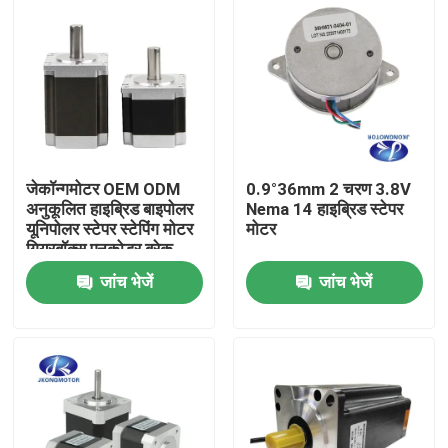
जेकॉन्गमोटर OEM ODM
0.9°36mm 2 चरण 3.8V
अनुकूलित हाइब्रिड बाइपोलर
Nema 14 हाइब्रिड स्टेपर
यूनिपोलर स्टेपर स्टेपिंग मोटर
मोटर
गियरबॉक्स एनकोडर ब्रेक
इंटीग्रेटेड ड्राइवर के साथ
जांच भेजें
जांच भेजें
घर
उत्पाद
हमारे बारे में