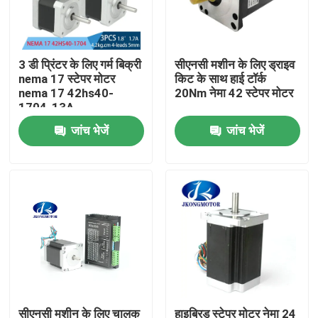
कारखाना भ्रमण
3 डी प्रिंटर के लिए गर्म बिक्री
सीएनसी मशीन के लिए ड्राइव
nema 17 स्टेपर मोटर
किट के साथ हाई टॉर्क
गुणवत्ता नियंत्रण
nema 17 42hs40-
20Nm नेमा 42 स्टेपर मोटर
1704-13A
जांच भेजें
जांच भेजें
संपर्क करें
एक उद्धरण की विनती करे
एकीकृत स्टेपर सर्वो मोटर
एकीकृत डीसी सर्वो मोटर
ब्रशलेस डीसी मोटर
सीएनसी मशीन के लिए चालक
हाइब्रिड स्टेपर मोटर नेमा 24