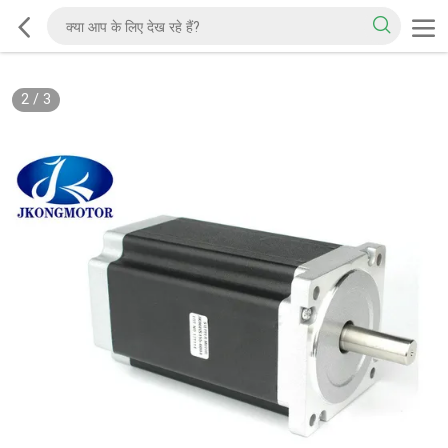
2
/
3