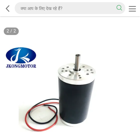
2
/
2