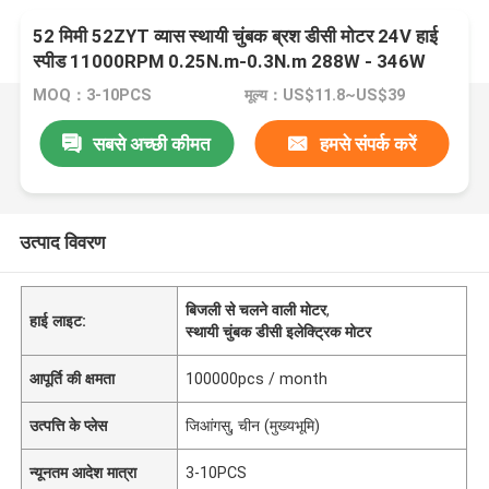
52 मिमी 52ZYT व्यास स्थायी चुंबक ब्रश डीसी मोटर 24V हाई
स्पीड 11000RPM 0.25N.m-0.3N.m 288W - 346W
MOQ：3-10PCS
मूल्य：US$11.8~US$39
सबसे अच्छी कीमत
हमसे संपर्क करें
उत्पाद विवरण
बिजली से चलने वाली मोटर
,
हाई लाइट:
स्थायी चुंबक डीसी इलेक्ट्रिक मोटर
आपूर्ति की क्षमता
100000pcs / month
उत्पत्ति के प्लेस
जिआंगसु, चीन (मुख्यभूमि)
न्यूनतम आदेश मात्रा
3-10PCS