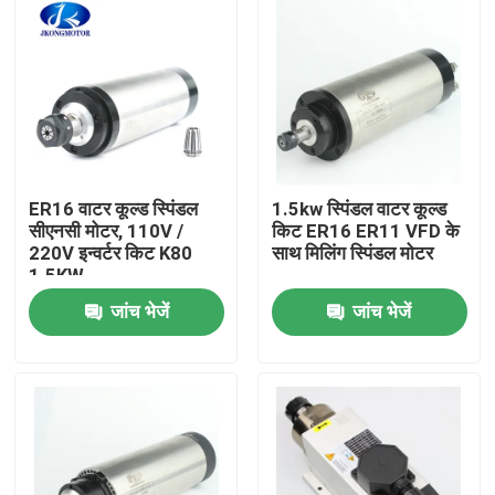
ER16 वाटर कूल्ड स्पिंडल
1.5kw स्पिंडल वाटर कूल्ड
सीएनसी मोटर, 110V /
किट ER16 ER11 VFD के
220V इन्वर्टर किट K80
साथ मिलिंग स्पिंडल मोटर
1.5KW
जांच भेजें
जांच भेजें
घर
उत्पाद
हमारे बारे में