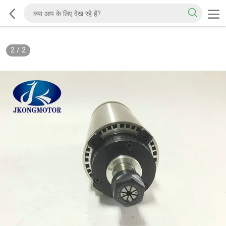
2
/
2