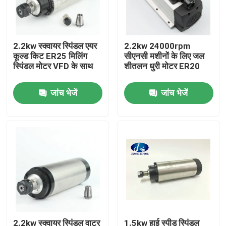
कारखाना भ्रमण
2.2kw स्क्वायर स्पिंडल एयर
2.2kw 24000rpm
कूल्ड किट ER25 मिलिंग
सीएनसी मशीनों के लिए जल
गुणवत्ता नियंत्रण
स्पिंडल मोटर VFD के साथ
शीतलन धुरी मोटर ER20
जांच भेजें
जांच भेजें
संपर्क करें
एक उद्धरण की विनती करे
एकीकृत स्टेपर सर्वो मोटर
एकीकृत डीसी सर्वो मोटर
ब्रशलेस डीसी मोटर
2.2kw स्क्वायर स्पिंडल वाटर
1.5kw हाई स्पीड स्पिंडल