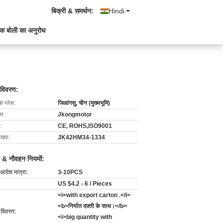
बिक्री & समर्थन:
Hindi
क बोली का अनुरोध
 विवरण:
के प्लेस:
जिआंगसु, चीन (मुख्यभूमि)
ाम:
Jkongmotor
:
CE, ROHS,ISO9001
ख्या:
JK42HM34-1334
 & नौवहन नियमों:
 आदेश मात्रा:
3-10PCS
US $4.2 - 6 / Pieces
<i>with export carton .</i>
<b>निर्यात दफ़्ती के साथ।</b>
ग विवरण:
<i>big quantity with