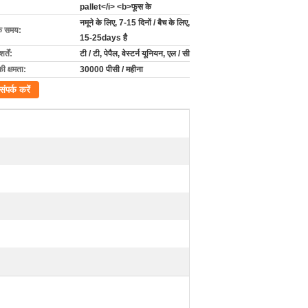
pallet</i> <b>फूस के
नमूने के लिए, 7-15 दिनों / बैच के लिए,
के समय:
15-25days है
्तें:
टी / टी, पेपैल, वेस्टर्न यूनियन, एल / सी
की क्षमता:
30000 पीसी / महीना
संपर्क करें