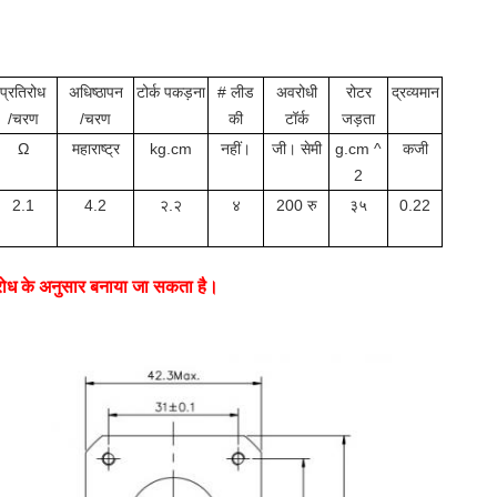
प्रतिरोध
अधिष्ठापन
टोर्क पकड़ना
# लीड
अवरोधी
रोटर
द्रव्यमान
/चरण
/चरण
की
टॉर्क
जड़ता
Ω
महाराष्ट्र
kg.cm
नहीं।
जी। सेमी
g.cm ^
जी
क
2
2.1
4.2
२.२
४
200 रु
३५
0.22
नुरोध के अनुसार बनाया जा सकता है।