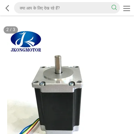
2
/
3