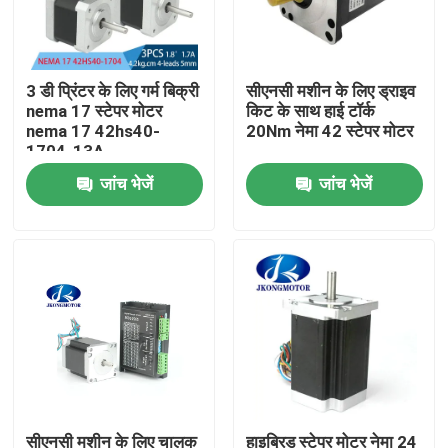
कारखाना भ्रमण
3 डी प्रिंटर के लिए गर्म बिक्री
सीएनसी मशीन के लिए ड्राइव
nema 17 स्टेपर मोटर
किट के साथ हाई टॉर्क
गुणवत्ता नियंत्रण
nema 17 42hs40-
20Nm नेमा 42 स्टेपर मोटर
1704-13A
जांच भेजें
जांच भेजें
संपर्क करें
एक उद्धरण की विनती करे
एकीकृत स्टेपर सर्वो मोटर
एकीकृत डीसी सर्वो मोटर
ब्रशलेस डीसी मोटर
सीएनसी मशीन के लिए चालक
हाइब्रिड स्टेपर मोटर नेमा 24