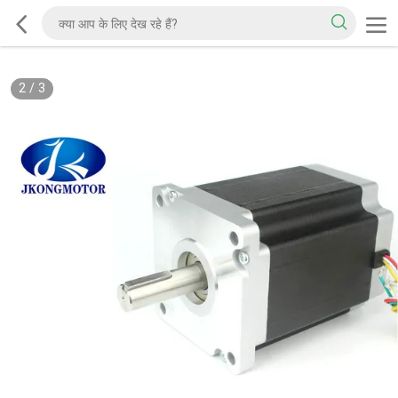
2
/
3