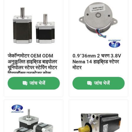
जेकॉन्गमोटर OEM ODM
0.9°36mm 2 चरण 3.8V
अनुकूलित हाइब्रिड बाइपोलर
Nema 14 हाइब्रिड स्टेपर
यूनिपोलर स्टेपर स्टेपिंग मोटर
मोटर
गियरबॉक्स एनकोडर ब्रेक
इंटीग्रेटेड ड्राइवर के साथ
जांच भेजें
जांच भेजें
घर
उत्पाद
हमारे बारे में