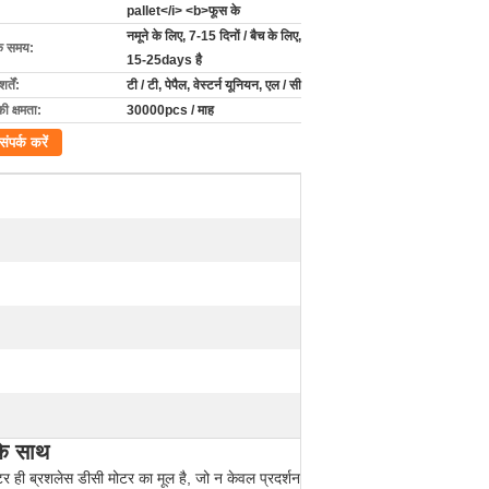
pallet</i> <b>फूस के
नमूने के लिए, 7-15 दिनों / बैच के लिए,
के समय:
15-25days है
्तें:
टी / टी, पेपैल, वेस्टर्न यूनियन, एल / सी
की क्षमता:
30000pcs / माह
संपर्क करें
के साथ
मोटर ही ब्रशलेस डीसी मोटर का मूल है, जो न केवल प्रदर्शन