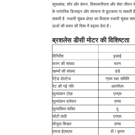
सूचकांक, शोर और कंपन, विश्वसनीयता और सेवा जीवन से सं
के पारंपरिक डिजाइन और संरचना से छुटकारा पा सकती है
सकती है .स्थायी चुंबक क्षेत्र का विकास स्थायी चुंबक स
ऊर्जा की बचत की दिशा में बढ़ावा देता है।
ब्रशलेस डीसी मोटर की विशिष्टता
विनिर्देश
इकाई
चरण की संख्या
चरण
खम्भों की संख्या
डंडे
रेटेड वोल्टेज
ग्राम रक्षा समिति
रेट की गई गति
आरपीएम
मूल्यांकन टोक़
एनएम
मूल्यांकन वर्तमान
एम्प्स
मूल्यांकित शक्ति
वू
चोटी कंठी
एनएम
मौजूदा शिखर
एम्प्स
वापस ईएमएफ
वी / कृपम