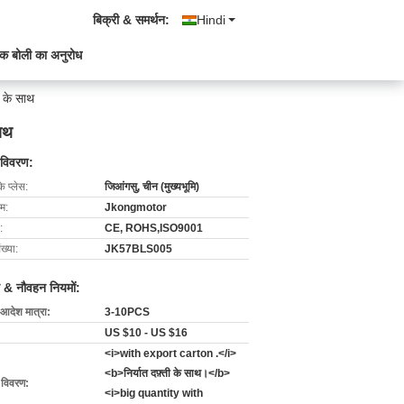
बिक्री & समर्थन:
Hindi
क बोली का अनुरोध
 के साथ
ाथ
 विवरण:
के प्लेस:
जिआंगसु, चीन (मुख्यभूमि)
ाम:
Jkongmotor
:
CE, ROHS,ISO9001
ख्या:
JK57BLS005
 & नौवहन नियमों:
 आदेश मात्रा:
3-10PCS
US $10 - US $16
<i>with export carton .</i>
<b>निर्यात दफ़्ती के साथ।</b>
ग विवरण:
<i>big quantity with