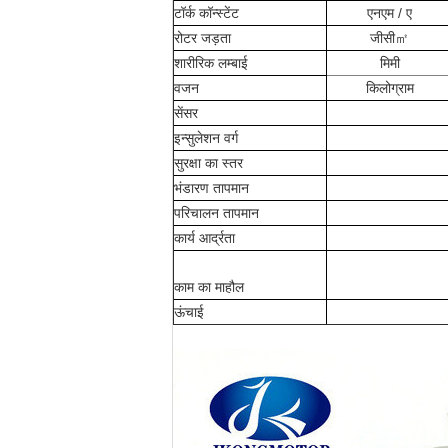
टॉर्क कॉन्स्टेंट
एनएम / ए
रोटर जड़ता
जीसी㎡
शारीरिक लम्बाई
मिमी
वजन
किलोग्राम
सेंसर
इन्सुलेशन वर्ग
सुरक्षा का स्तर
भंडारण तापमान
परिचालन तापमान
कार्य आर्द्रता
काम का माहौल
ऊंचाई