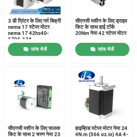
कारखाना भ्रमण
3 डी प्रिंटर के लिए गर्म बिक्री
सीएनसी मशीन के लिए ड्राइव
nema 17 स्टेपर मोटर
किट के साथ हाई टॉर्क
nema 17 42hs40-
20Nm नेमा 42 स्टेपर मोटर
गुणवत्ता नियंत्रण
1704-13A
जांच भेजें
जांच भेजें
संपर्क करें
एक उद्धरण की विनती करे
एकीकृत स्टेपर सर्वो मोटर
एकीकृत डीसी सर्वो मोटर
सीएनसी मशीन के लिए चालक
हाइब्रिड स्टेपर मोटर नेमा 24
ब्रशलेस डीसी मोटर
किट के साथ 2 चरण नेमा 23
4N.m (566 oz.in) 4A 4-