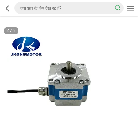
2
/
3