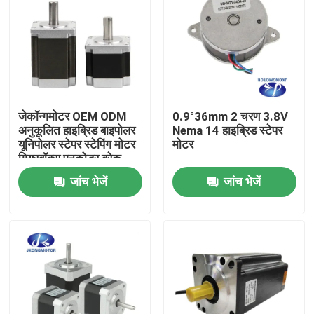
जेकॉन्गमोटर OEM ODM
0.9°36mm 2 चरण 3.8V
अनुकूलित हाइब्रिड बाइपोलर
Nema 14 हाइब्रिड स्टेपर
यूनिपोलर स्टेपर स्टेपिंग मोटर
मोटर
गियरबॉक्स एनकोडर ब्रेक
इंटीग्रेटेड ड्राइवर के साथ
जांच भेजें
जांच भेजें
घर
उत्पाद
हमारे बारे में