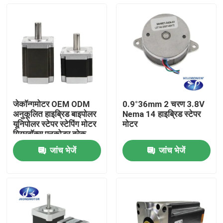
जेकॉन्गमोटर OEM ODM
0.9°36mm 2 चरण 3.8V
अनुकूलित हाइब्रिड बाइपोलर
Nema 14 हाइब्रिड स्टेपर
यूनिपोलर स्टेपर स्टेपिंग मोटर
मोटर
गियरबॉक्स एनकोडर ब्रेक
इंटीग्रेटेड ड्राइवर के साथ
जांच भेजें
जांच भेजें
घर
उत्पाद
हमारे बारे में