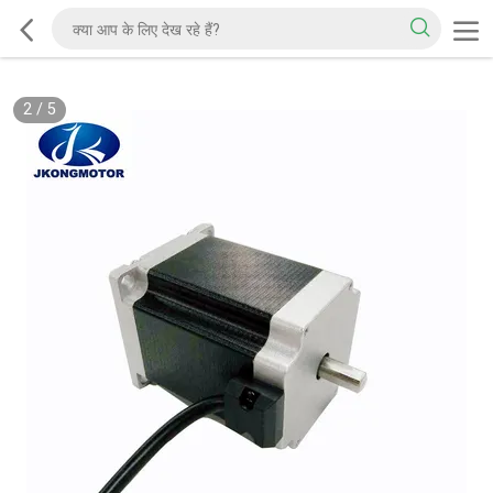
2
/
5