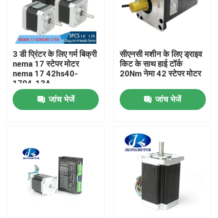
कारखाना भ्रमण
3 डी प्रिंटर के लिए गर्म बिक्री
सीएनसी मशीन के लिए ड्राइव
गुणवत्ता नियंत्रण
nema 17 स्टेपर मोटर
किट के साथ हाई टॉर्क
nema 17 42hs40-
20Nm नेमा 42 स्टेपर मोटर
1704-13A
संपर्क करें
जांच भेजें
जांच भेजें
एक उद्धरण की विनती करे
एकीकृत स्टेपर सर्वो मोटर
एकीकृत डीसी सर्वो मोटर
ब्रशलेस डीसी मोटर